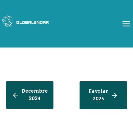
Aller
au
contenu
Decembre
Fevrier
2024
202
5