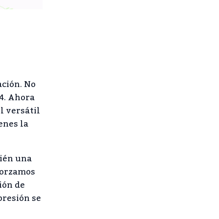
ación. No
4. Ahora
l versátil
enes la
bién una
sforzamos
ión de
presión se