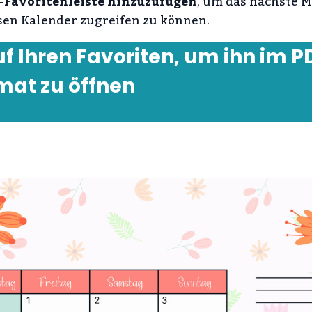
e-Favoritenleiste hinzuzufügen
, um das nächste M
sen Kalender zugreifen zu können.
uf Ihren Favoriten, um ihn im P
mat zu öffnen