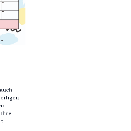
 auch
seitigen
ro
 Ihre
it