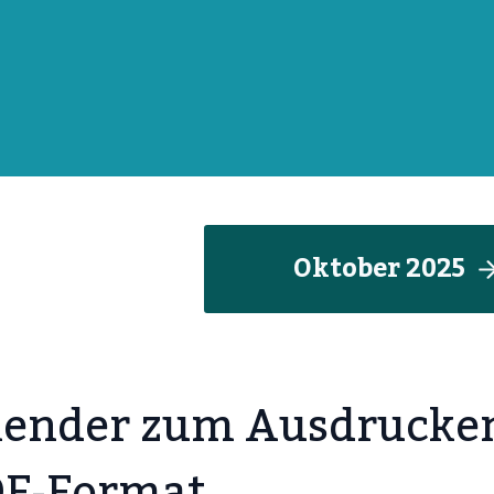
Oktober
202
5
lender zum Ausdrucke
F-Format