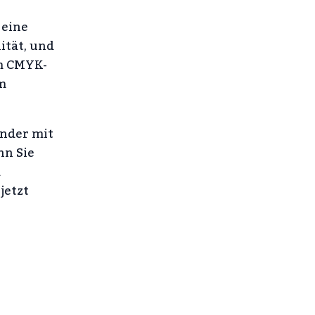
 eine
ität, und
im CMYK-
m
ender mit
nn Sie
d
jetzt