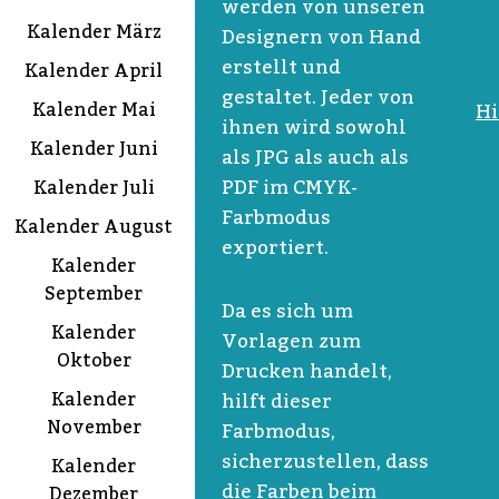
werden von unseren
Kalender März
Designern von Hand
erstellt und
Kalender April
gestaltet. Jeder von
Kalender Mai
Hi
ihnen wird sowohl
Kalender Juni
als JPG als auch als
PDF im CMYK-
Kalender Juli
Farbmodus
Kalender August
exportiert.
Kalender
September
Da es sich um
Kalender
Vorlagen zum
Oktober
Drucken handelt,
Kalender
hilft dieser
November
Farbmodus,
sicherzustellen, dass
Kalender
die Farben beim
Dezember