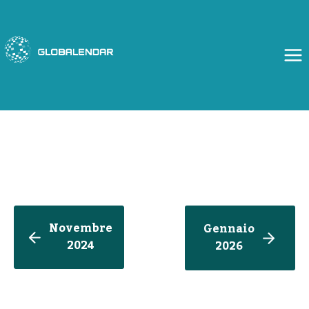
Salta
al
contenuto
Novembre
Gennaio
2024
202
6