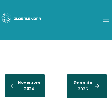
Salta
al
contenuto
Novembre
Gennaio
2024
202
6