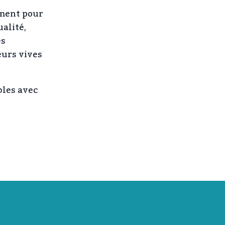
ement pour
alité,
es
eurs vives
bles avec