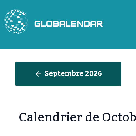
Aller
au
contenu
Septembre 202
6
Calendrier de Octo