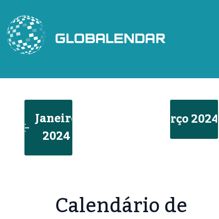
Skip
to
content
Janeiro
Março 2024
2024
Calendário de