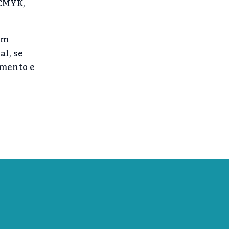
 CMYK,
om
al, se
amento e