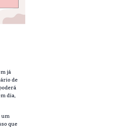
ém já
ário de
 poderá
em dia,
r um
sso que