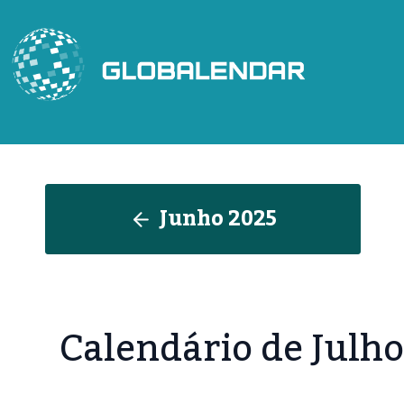
Skip
to
content
Junho 202
5
Calendário de Julh