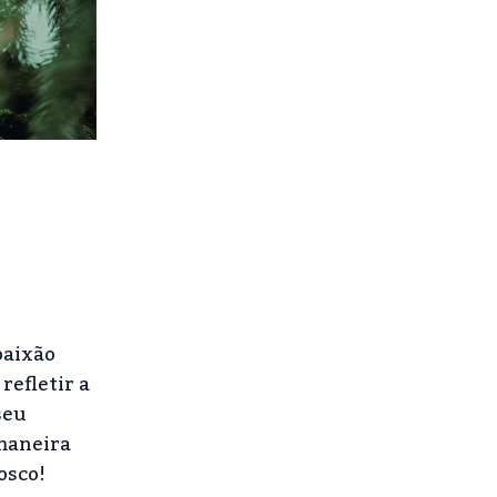
paixão
refletir a
seu
 maneira
osco!